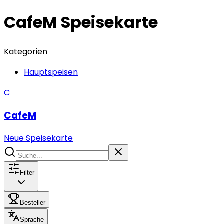
CafeM
Speisekarte
Kategorien
Hauptspeisen
C
CafeM
Neue Speisekarte
Filter
Besteller
Sprache