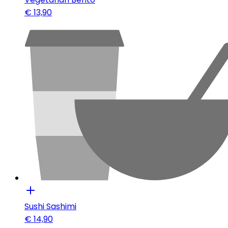
€
13,90
Sushi Sashimi
€
14,90