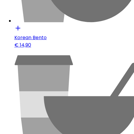
Korean Bento
€
14,90