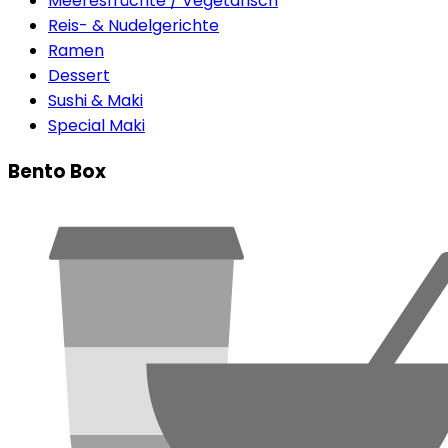
Meeresfrüchte / Vegetarisch
Reis- & Nudelgerichte
Ramen
Dessert
Sushi & Maki
Special Maki
Bento Box