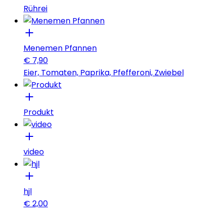
Rührei
Menemen Pfannen
€
7,90
Eier, Tomaten, Paprika, Pfefferoni, Zwiebel
Produkt
video
hjl
€
2,00