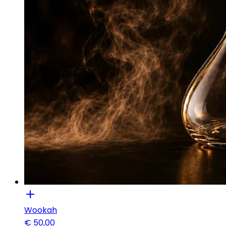
Wookah
€
50,00