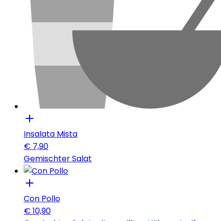
Insalata Mista
€
7,90
Gemischter Salat
Con Pollo
€
10,90