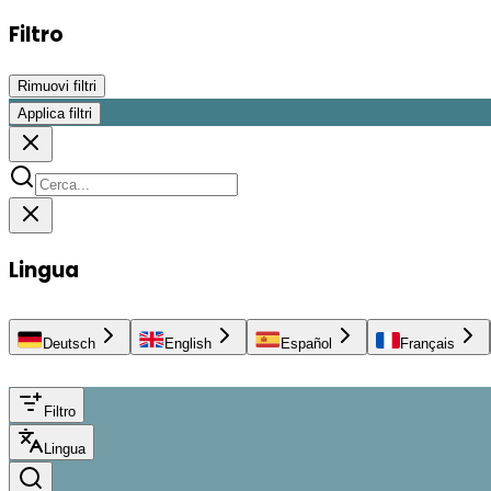
Filtro
Rimuovi filtri
Applica filtri
Lingua
Deutsch
English
Español
Français
Filtro
Lingua