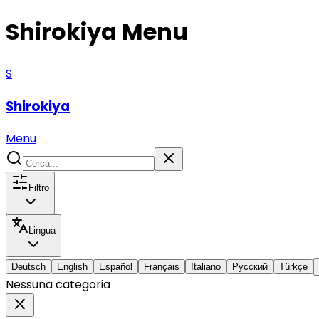
Shirokiya
Menu
S
Shirokiya
Menu
Filtro
Lingua
Deutsch
English
Español
Français
Italiano
Русский
Türkçe
Nessuna categoria