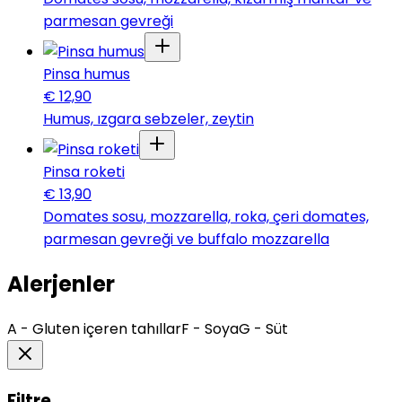
parmesan gevreği
Pinsa humus
€
12,90
Humus, ızgara sebzeler, zeytin
Pinsa roketi
€
13,90
Domates sosu, mozzarella, roka, çeri domates,
parmesan gevreği ve buffalo mozzarella
Alerjenler
A - Gluten içeren tahıllar
F - Soya
G - Süt
Filtre