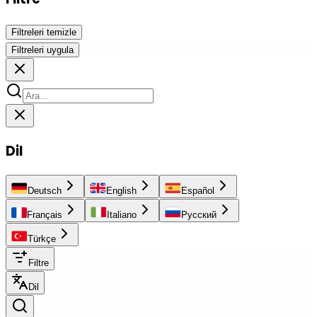
Filtreleri temizle
Filtreleri uygula
Dil
Deutsch
English
Español
Français
Italiano
Русский
Türkçe
Filtre
Dil