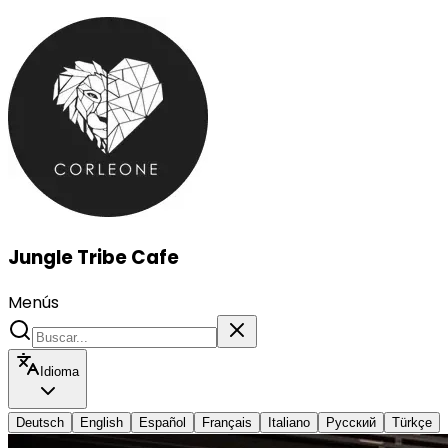
Jungle Tribe Cafe
Menús
Idioma
Deutsch
English
Español
Français
Italiano
Русский
Türkçe