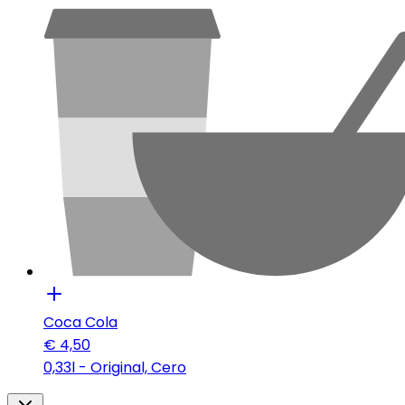
Coca Cola
€
4,50
0,33l - Original, Cero